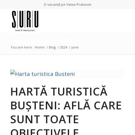
O vacanță pe Valea Prahovei
Archive for month: June, 2024
You are here:
Home
/
Blog
/
2024
/
June
HARTĂ TURISTICĂ
BUȘTENI: AFLĂ CARE
SUNT TOATE
OBIECTIVELE