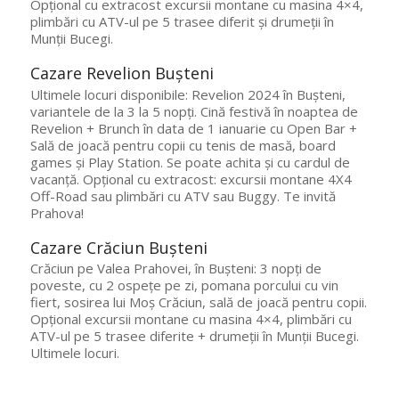
Opțional cu extracost excursii montane cu masina 4×4,
plimbări cu ATV-ul pe 5 trasee diferit și drumeții în
Munții Bucegi.
Cazare Revelion Bușteni
Ultimele locuri disponibile: Revelion 2024 în Bușteni,
variantele de la 3 la 5 nopți. Cină festivă în noaptea de
Revelion + Brunch în data de 1 ianuarie cu Open Bar +
Sală de joacă pentru copii cu tenis de masă, board
games și Play Station. Se poate achita și cu cardul de
vacanță. Opțional cu extracost: excursii montane 4X4
Off-Road sau plimbări cu ATV sau Buggy. Te invită
Prahova!
Cazare Crăciun Bușteni
Crăciun pe Valea Prahovei, în Bușteni: 3 nopți de
poveste, cu 2 ospețe pe zi, pomana porcului cu vin
fiert, sosirea lui Moș Crăciun, sală de joacă pentru copii.
Opțional excursii montane cu masina 4×4, plimbări cu
ATV-ul pe 5 trasee diferite + drumeții în Munții Bucegi.
Ultimele locuri.