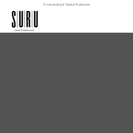
O vacanță pe Valea Prahovei