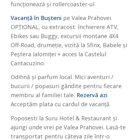
funcționează și rollercoaster-ul.
Vacanță în Bușteni
pe Valea Prahovei.
OPȚIONAL, cu extracost: închierere ATV,
Ebikes sau Buggy, excursii montane 4X4
Off-Road, drumeție, vizită la Sfinx, Babele și
Peștera Ialomiței + acces la Castelul
Cantacuzino.
Odihnă și parfum local. Mici aventuri /
bucurii / popasuri gândite pentru fiecare
membru al familiei tale.
Rezervă azi
.
Acceptăm plata cu cardul de vacanță.
Poposesti la Suru Hotel & Restaurant și
ajungi unde vrei pe Valea Prahovei. Lasă-te
transportat pentru câteva zile într-o