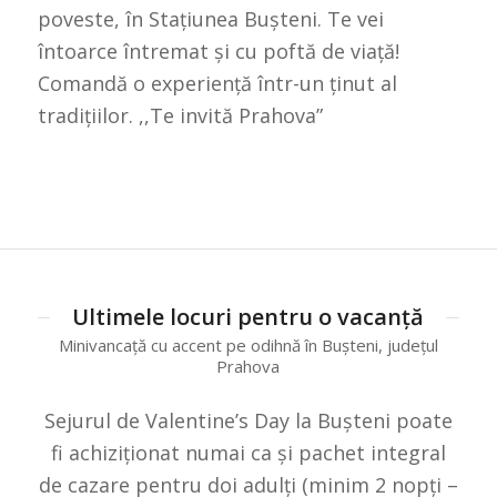
poveste, în Stațiunea Bușteni. Te vei
întoarce întremat și cu poftă de viață!
Comandă o experiență într-un ținut al
tradițiilor. ,,Te invită Prahova”
Ultimele locuri pentru o vacanță
Minivancață cu accent pe odihnă în Bușteni, județul
Prahova
Sejurul de Valentine’s Day la Bușteni poate
fi achiziționat numai ca și pachet integral
de cazare pentru doi adulți (minim 2 nopți –