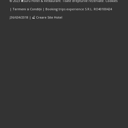
© 2023 🛎️Suru Hotel & Restaurant. Toate drepturile rezervate.
Cookies
|
Termeni si Condiții
| Booking trips experience S.R.L. RO40100424
J36/634/2018 |
🍒 Creare Site Hotel