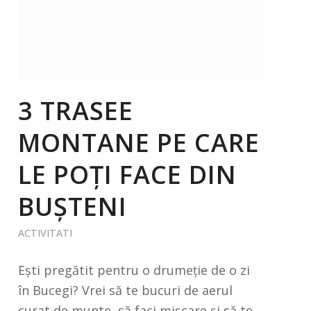
3 TRASEE
MONTANE PE CARE
LE POȚI FACE DIN
BUȘTENI
ACTIVITATI
Ești pregătit pentru o drumeție de o zi
în Bucegi? Vrei să te bucuri de aerul
curat de munte, să faci mișcare și să te