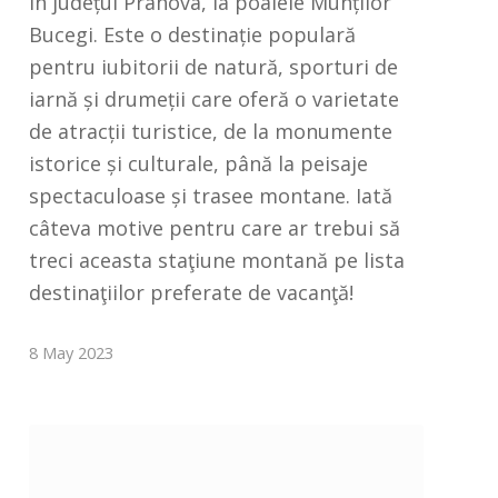
în județul Prahova, la poalele Munților
Bucegi. Este o destinație populară
pentru iubitorii de natură, sporturi de
iarnă și drumeții care oferă o varietate
de atracții turistice, de la monumente
istorice și culturale, până la peisaje
spectaculoase și trasee montane. Iată
câteva motive pentru care ar trebui să
treci aceasta staţiune montană pe lista
destinaţiilor preferate de vacanţă!
8 May 2023